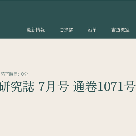
最新情報
ご挨拶
沿革
書道教室
読了時間: 0分
究誌 7月号 通巻1071号