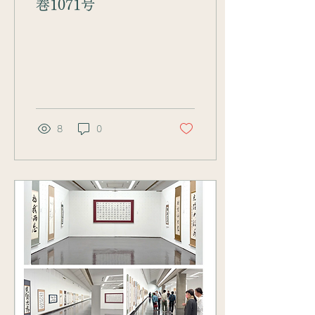
巻1071号
8
0