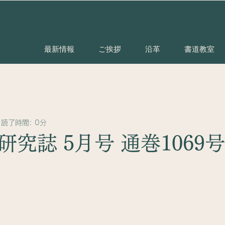
最新情報
ご挨拶
沿革
書道教室
読了時間: 0分
究誌 5月号 通巻1069号