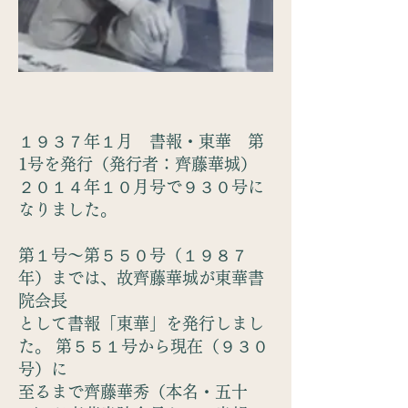
１９３７年１月 書報・東華 第
1号を発行（発行者：齊藤華城）
２０１４年１０月号で９３０号に
なりました。
第１号～第５５０号（１９８７
年）までは、故齊藤華城が東華書
院会長
として書報「東華」を発行しまし
た。 第５５１号から現在（９３０
号）に
至るまで齊藤華秀（本名・五十