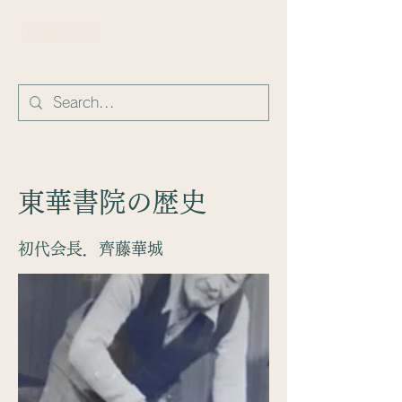
​東華書院
東華書院の歴史
初代会長．齊藤華城