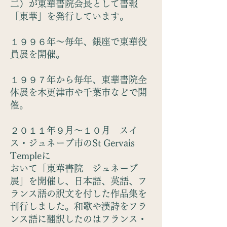
二）が東華書院会長として書報
「東華」を発行しています。
１９９６年～毎年、銀座で東華役
員展を開催。
１９９７年から毎年、東華書院全
体展を木更津市や千葉市などで開
催。
２０１１年９月～１０月 スイ
ス・ジュネーブ市のSt Gervais
Templeに
おいて「東華書院 ジュネーブ
展」を開催し、日本語、英語、フ
ランス語の訳文を付した作品集を
刊行しました。和歌や漢詩をフラ
ンス語に
翻訳
したのはフランス・